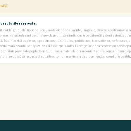
ndiții
 drepturile rezervate.
ticolele, ghidurile, fișele de lucru, modelele de documente, imaginile, structurile editoriale și m
conexe. Materialele sunt destinate exclusiv utilizării individuale de către utilizatorii autorizați,
rmă. Este interzisă copierea, reproducerea, distribuirea, publicarea, transmiterea, revânzarea, 
eriale fără acordul scris prealabil al Asociației Codex. Excepție fac documentele și modelele pus
n condițiile prevăzute pe platformă. Utilizarea materialelor nu conferă utilizatorului niciun dre
atorul se obligă să respecte drepturile autorilor, mențiunile de proveniență și condițiile de utili