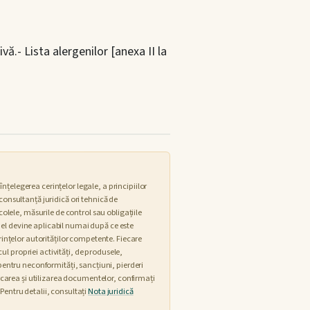
ă.- Lista alergenilor [anexa II la
țelegerea cerințelor legale, a principiilor
consultanță juridică ori tehnică de
colele, măsurile de control sau obligațiile
 el devine aplicabil numai după ce este
ințelor autorităților competente. Fiecare
l propriei activități, de produsele,
 pentru neconformități, sancțiuni, pierderi
carea și utilizarea documentelor, confirmați
. Pentru detalii, consultați
Nota juridică