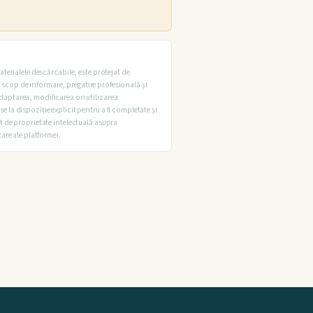
aterialele descărcabile, este protejat de
 în scop de informare, pregatire profesională și
adaptarea, modificarea ori utilizarea
e la dispoziție explicit pentru a fi completate și
pt de proprietate intelectuală asupra
zare ale platformei.