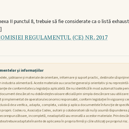
a II punctul 8, trebuie să fie considerate ca o listă exhaustiv
]
MISIEI REGULAMENTUL (CE) NR. 2017
mentelor și informațiilor
, șabloane și materiale de orientare, informare și suport practic, destinate să sprijine în
n industria alimentară. Aceste materiale au caracter general și orientativ și nu reprezintă 
aranție de conformitate cu legislația aplicabilă. Ele nu identifică în mod automat toate peri
n document descărcat nu dobândește valoare oficială prin simpla descărcare sau utilizare:
i implementat de operatorul economic responsabil, conform legislației în vigoare și cer
sivă de a verifica, adapta, completa, valida și aplica documentele în funcție de specificu
le proprii. Codex.ro, Asociația Codex, autorii și colaboratorii săi nu își asumă răspunderea
a necorespunzătoare, incompletă, neadaptată sau eronată a acestor materiale. Prin descăr
estea trebuie adaptate înainte de aplicarea în propria firmă și că le utilizați pe propriul risc