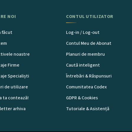
RE NOI
CONTUL UTILIZATOR
 făcut
Log-in / Log-out
acem
Contul Meu de Abonat
tivele noastre
Planuri de membru
aje Firme
Caută inteligent
aje Specialiști
Întrebări & Răspunsuri
ri de utilizare
Comunitatea Codex
a ta contează!
GDPR & Cookies
etter arhiva
Tutoriale & Asistență