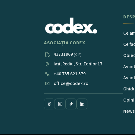
DESP
Ce am
ASOCIAȚIA CODEX
Ce f
43731969
[CIF]
Obiec
Iași, Rediu, Str. Zorilor 17
Avant
+40 755 621 579
Avant
office@codex.ro
Ghidu
Opini
Newsl