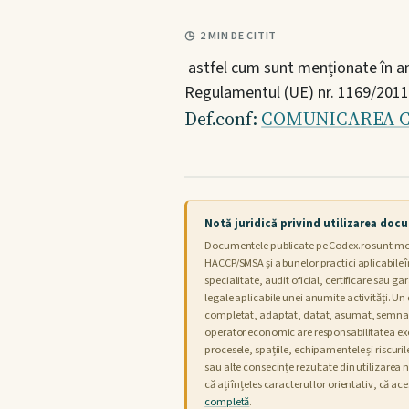
2 MIN DE CITIT
astfel cum sunt menționate în anex
Regulamentul (UE) nr. 1169/2011
Def.conf:
COMUNICAREA CO
Notă juridică privind utilizarea docu
Documentele publicate pe Codex.ro sunt modele
HACCP/SMSA și a bunelor practici aplicabile î
specialitate, audit oficial, certificare sau g
legale aplicabile unei anumite activități. U
completat, adaptat, datat, asumat, semnat ș
operator economic are responsabilitatea exclu
procesele, spațiile, echipamentele și riscuri
sau alte consecințe rezultate din utilizare
că ați înțeles caracterul lor orientativ, că ac
completă
.