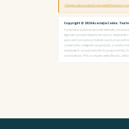
Citește nota juridică completă
Termeni și co
Copyright © 2026 Asociația Codex. Toate
Conținutul publicat pe acest website, inclusiv ar
legislația privind dreptul de autor și drepturile 
aplicare în propria activitate sau în propria fi
comercială, integrală sau parțială, a acestor mat
adaptate în scopul utilizării în propria firmă, î
conținutului. Prin accesarea website-ului, utiliz