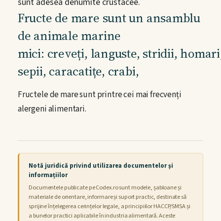
sunt adesea denumite crustacee.
Fructe de mare sunt un ansamblu
Cum utilizez Codex.ro
de animale marine
Totul despre HACCP/SMSA
mici: creveți, languste, stridii, homari,
Verifică un certificat
sepii, caracatițe, crabi,
Fructele de mare sunt printre cei mai frecvenți
Documentare
alergeni alimentari.
Bibliotecă online
Legislație România
Notă juridică privind utilizarea documentelor și
informațiilor
Legislație Uniunea Europeană
Documentele publicate pe Codex.ro sunt modele, șabloane și
materiale de orientare, informare și suport practic, destinate să
Ghiduri oficiale
sprijine înțelegerea cerințelor legale, a principiilor HACCP/SMSA și
a bunelor practici aplicabile în industria alimentară. Aceste