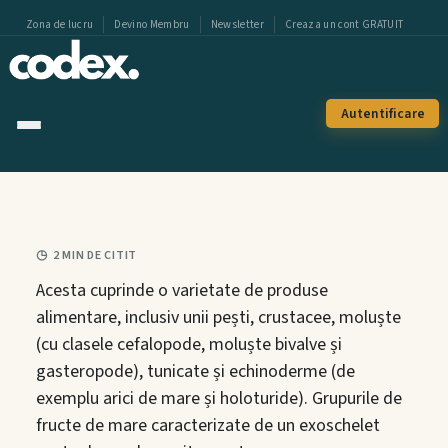
Zona de lucru
Devino Membru
Newsletter
Creaza un cont GRATUIT
Autentificare
Noutati
Revista Codex
2 MIN DE CITIT
Podcast
Acesta cuprinde o varietate de produse
alimentare, inclusiv unii pești, crustacee, moluște
Noutați & Blog
(cu clasele cefalopode, moluște bivalve și
gasteropode), tunicate și echinoderme (de
Alerte & Incidente
exemplu arici de mare și holoturide). Grupurile de
fructe de mare caracterizate de un exoschelet
Index HACCP 2026