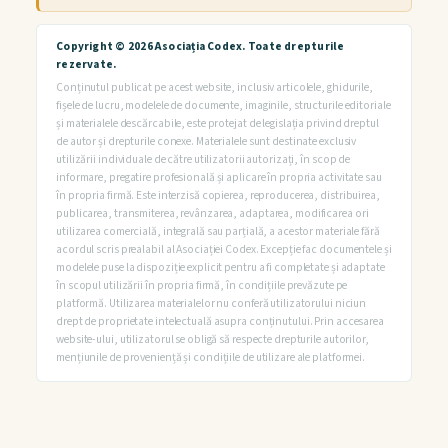
Obligațiile explicate
Copyright © 2026 Asociația Codex. Toate drepturile
rezervate.
Conținutul publicat pe acest website, inclusiv articolele, ghidurile,
SMSA în practică
fișele de lucru, modelele de documente, imaginile, structurile editoriale
și materialele descărcabile, este protejat de legislația privind dreptul
HACCP în practică
de autor și drepturile conexe. Materialele sunt destinate exclusiv
utilizării individuale de către utilizatorii autorizați, în scop de
informare, pregatire profesională și aplicare în propria activitate sau
Fluxuri Tehnologice
în propria firmă. Este interzisă copierea, reproducerea, distribuirea,
publicarea, transmiterea, revânzarea, adaptarea, modificarea ori
utilizarea comercială, integrală sau parțială, a acestor materiale fără
Managementul Proceselor
acordul scris prealabil al Asociației Codex. Excepție fac documentele și
modelele puse la dispoziție explicit pentru a fi completate și adaptate
în scopul utilizării în propria firmă, în condițiile prevăzute pe
Ghid Implementare HACCP
platformă. Utilizarea materialelor nu conferă utilizatorului niciun
drept de proprietate intelectuală asupra conținutului. Prin accesarea
Ghidul Antreprenorului
website-ului, utilizatorul se obligă să respecte drepturile autorilor,
mențiunile de proveniență și condițiile de utilizare ale platformei.
Instrumente