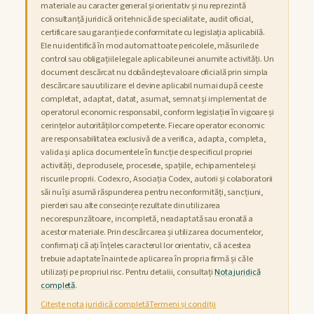
materiale au caracter general și orientativ și nu reprezintă
Codex Alimentarius
consultanță juridică ori tehnică de specialitate, audit oficial,
certificare sau garanție de conformitate cu legislația aplicabilă.
Analiza pericolelor
Ele nu identifică în mod automat toate pericolele, măsurile de
control sau obligațiile legale aplicabile unei anumite activități. Un
document descărcat nu dobândește valoare oficială prin simpla
Pericole Biologice
descărcare sau utilizare: el devine aplicabil numai după ce este
completat, adaptat, datat, asumat, semnat și implementat de
operatorul economic responsabil, conform legislației în vigoare și
Pericole Chimice
cerințelor autorităților competente. Fiecare operator economic
are responsabilitatea exclusivă de a verifica, adapta, completa,
Pericole Fizice
valida și aplica documentele în funcție de specificul propriei
activități, de produsele, procesele, spațiile, echipamentele și
riscurile proprii. Codex.ro, Asociația Codex, autorii și colaboratorii
Dialoguri cu specialiști
săi nu își asumă răspunderea pentru neconformități, sancțiuni,
pierderi sau alte consecințe rezultate din utilizarea
Ghid juridic pentru operatori
necorespunzătoare, incompletă, neadaptată sau eronată a
acestor materiale. Prin descărcarea și utilizarea documentelor,
confirmați că ați înțeles caracterul lor orientativ, că acestea
trebuie adaptate înainte de aplicarea în propria firmă și că le
Resurse
utilizați pe propriul risc. Pentru detalii, consultați
Nota juridică
completă
.
Citește nota juridică completă
Termeni și condiții
Studii de caz