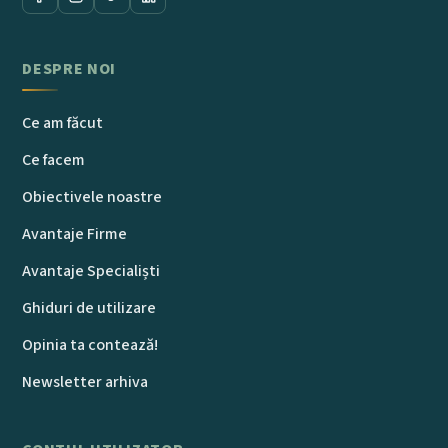
Comunitate
DESPRE NOI
Comunitatea Codex
Ce am făcut
Întrebări & Răspunsuri
Ce facem
Obiectivele noastre
Centrul de pregătire link
Avantaje Firme
Avantaje Specialiști
Planuri de acces
Ghiduri de utilizare
Autori
Opinia ta contează!
Newsletter arhiva
ASISTENȚĂ MEMBRI
+40 755 621 579