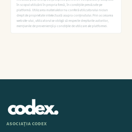
în scopul utilizării în propria firmă, în condițiile prevăzute pe
platformă. Utilizarea materialelor nu conferă utilizatorului niciun
drept de proprietate intelectuală asupra conținutului. Prin accesarea
website-ului, utilizatorul se obligă să respecte drepturile autorilor,
mențiunile de proveniență și condițiile de utilizare ale platformei.
ASOCIAȚIA CODEX