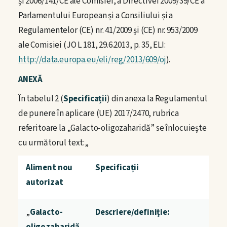
și 2006/141/CE ale Comisiei, a Directivei 2009/39/CE a
Parlamentului European și a Consiliului și a
Regulamentelor (CE) nr. 41/2009 și (CE) nr. 953/2009
ale Comisiei (JO L 181, 29.6.2013, p. 35, ELI:
http://data.europa.eu/eli/reg/2013/609/oj
).
ANEXĂ
În tabelul 2 (
Specificații
) din anexa la Regulamentul
de punere în aplicare (UE) 2017/2470, rubrica
referitoare la „Galacto-oligozaharidă” se înlocuiește
cu următorul text:„
Aliment nou
Specificații
autorizat
„
Galacto-
Descriere/definiție:
oligozaharidă