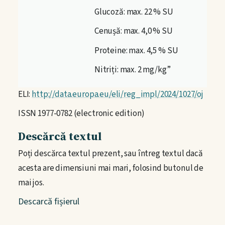
Glucoză: max. 22 % SU
Cenușă: max. 4,0 % SU
Proteine: max. 4,5 % SU
Nitriți: max. 2 mg/kg”
ELI:
http://data.europa.eu/eli/reg_impl/2024/1027/oj
ISSN 1977-0782 (electronic edition)
Descărcă textul
Poți descărca textul prezent, sau întreg textul dacă
acesta are dimensiuni mai mari, folosind butonul de
mai jos.
Descarcă fișierul