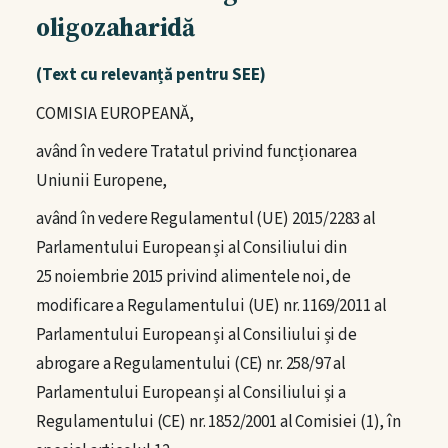
oligozaharidă
Cum utilizez Codex.ro
(Text cu relevanță pentru SEE)
Totul despre HACCP/SMSA
COMISIA EUROPEANĂ,
Verifică un certificat
având în vedere Tratatul privind funcționarea
Uniunii Europene,
Documentare
având în vedere Regulamentul (UE) 2015/2283 al
Parlamentului European și al Consiliului din
Bibliotecă online
25 noiembrie 2015 privind alimentele noi, de
modificare a Regulamentului (UE) nr. 1169/2011 al
Legislație România
Parlamentului European și al Consiliului și de
Legislație Uniunea Europeană
abrogare a Regulamentului (CE) nr. 258/97 al
Parlamentului European și al Consiliului și a
Ghiduri oficiale
Regulamentului (CE) nr. 1852/2001 al Comisiei (1), în