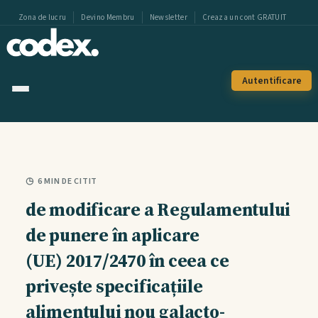
Zona de lucru
Devino Membru
Newsletter
Creaza un cont GRATUIT
Autentificare
Noutati
Revista Codex
6 MIN DE CITIT
Podcast
de modificare a Regulamentului
de punere în aplicare
Noutați & Blog
(UE) 2017/2470 în ceea ce
Alerte & Incidente
privește specificațiile
alimentului nou galacto-
Index HACCP 2026