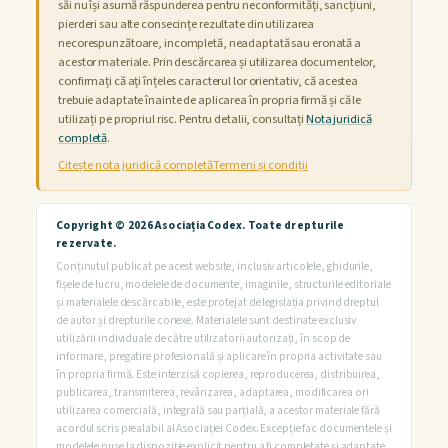
săi nu își asumă răspunderea pentru neconformități, sancțiuni,
pierderi sau alte consecințe rezultate din utilizarea
necorespunzătoare, incompletă, neadaptată sau eronată a
acestor materiale. Prin descărcarea și utilizarea documentelor,
confirmați că ați înțeles caracterul lor orientativ, că acestea
trebuie adaptate înainte de aplicarea în propria firmă și că le
utilizați pe propriul risc. Pentru detalii, consultați
Nota juridică
completă
.
Citește nota juridică completă
Termeni și condiții
Copyright © 2026 Asociația Codex. Toate drepturile
rezervate.
Conținutul publicat pe acest website, inclusiv articolele, ghidurile,
fișele de lucru, modelele de documente, imaginile, structurile editoriale
și materialele descărcabile, este protejat de legislația privind dreptul
de autor și drepturile conexe. Materialele sunt destinate exclusiv
utilizării individuale de către utilizatorii autorizați, în scop de
informare, pregatire profesională și aplicare în propria activitate sau
în propria firmă. Este interzisă copierea, reproducerea, distribuirea,
publicarea, transmiterea, revânzarea, adaptarea, modificarea ori
utilizarea comercială, integrală sau parțială, a acestor materiale fără
acordul scris prealabil al Asociației Codex. Excepție fac documentele și
modelele puse la dispoziție explicit pentru a fi completate și adaptate