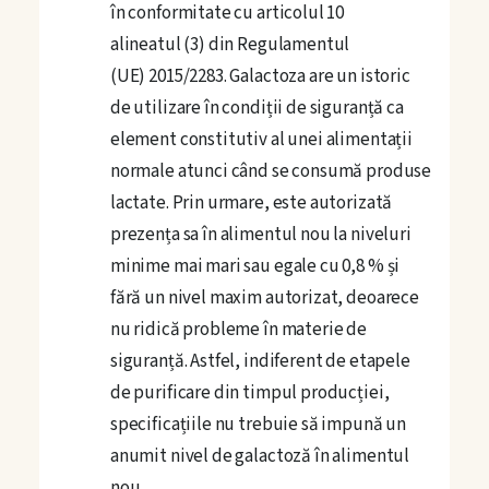
în conformitate cu articolul 10
alineatul (3) din Regulamentul
(UE) 2015/2283. Galactoza are un istoric
de utilizare în condiții de siguranță ca
element constitutiv al unei alimentații
normale atunci când se consumă produse
lactate. Prin urmare, este autorizată
prezența sa în alimentul nou la niveluri
minime mai mari sau egale cu 0,8 % și
fără un nivel maxim autorizat, deoarece
nu ridică probleme în materie de
siguranță. Astfel, indiferent de etapele
de purificare din timpul producției,
specificațiile nu trebuie să impună un
anumit nivel de galactoză în alimentul
nou.