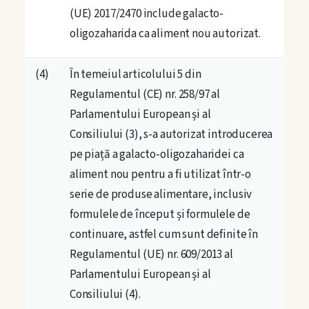
(UE) 2017/2470 include galacto-
Obligațiile explicate
oligozaharida ca aliment nou autorizat.
SMSA în practică
(4)
În temeiul articolului 5 din
Regulamentul (CE) nr. 258/97 al
HACCP în practică
Parlamentului European și al
Fluxuri Tehnologice
Consiliului (3), s-a autorizat introducerea
pe piață a galacto-oligozaharidei ca
Managementul Proceselor
aliment nou pentru a fi utilizat într-o
serie de produse alimentare, inclusiv
Ghid Implementare HACCP
formulele de început și formulele de
continuare, astfel cum sunt definite în
Ghidul Antreprenorului
Regulamentul (UE) nr. 609/2013 al
Parlamentului European și al
Instrumente
Consiliului (4).