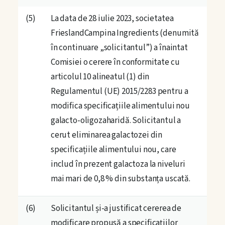
Zona de lucru
(5)
La data de 28 iulie 2023, societatea
FrieslandCampina Ingredients (denumită
Calculator Riscuri
în continuare „solicitantul”) a înaintat
Comisiei o cerere în conformitate cu
Testul de stres la igienă
articolul 10 alineatul (1) din
Reset de la 0
Regulamentul (UE) 2015/2283 pentru a
modifica specificațiile alimentului nou
Pas cu Pas
galacto-oligozaharidă. Solicitantul a
cerut eliminarea galactozei din
Regula 2-4 ore
specificațiile alimentului nou, care
includ în prezent galactoza la niveluri
Lanțul de încredere
mai mari de 0,8 % din substanța uscată.
Ce fac când ceva merge prost
(6)
Solicitantul și-a justificat cererea de
Program eliberare pozitivă
modificare propusă a specificațiilor