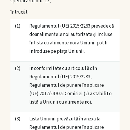
special articolul 12,
Codex Alimentarius
întrucât:
Analiza pericolelor
(1)
Regulamentul (UE) 2015/2283 prevede că
Pericole Biologice
doar alimentele noi autorizate și incluse
în lista cu alimente noi a Uniunii pot fi
Pericole Chimice
introduse pe piața Uniunii.
Pericole Fizice
(2)
În conformitate cu articolul 8 din
Dialoguri cu specialiști
Regulamentul (UE) 2015/2283,
Regulamentul de punere în aplicare
Ghid juridic pentru operatori
(UE) 2017/2470 al Comisiei (2) a stabilit o
listă a Uniunii cu alimente noi.
Resurse
(3)
Lista Uniunii prevăzută în anexa la
Regulamentul de punere în aplicare
Studii de caz