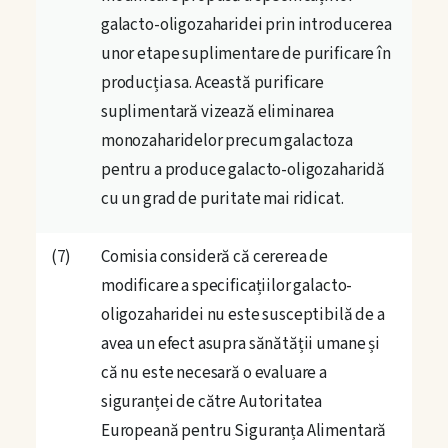
galacto-oligozaharidei prin introducerea
Comunitate
unor etape suplimentare de purificare în
producția sa. Această purificare
Comunitatea Codex
suplimentară vizează eliminarea
monozaharidelor precum galactoza
Întrebări & Răspunsuri
pentru a produce galacto-oligozaharidă
cu un grad de puritate mai ridicat.
Centrul de pregătire link
(7)
Comisia consideră că cererea de
Planuri de acces
modificare a specificațiilor galacto-
oligozaharidei nu este susceptibilă de a
Autori
avea un efect asupra sănătății umane și
că nu este necesară o evaluare a
ASISTENȚĂ MEMBRI
+40 755 621 579
siguranței de către Autoritatea
Europeană pentru Siguranța Alimentară