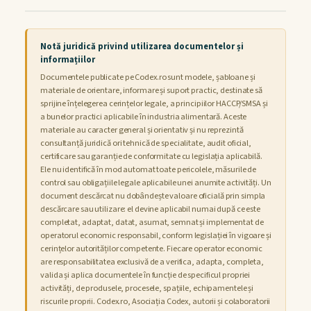
Notă juridică privind utilizarea documentelor și
informațiilor
Documentele publicate pe Codex.ro sunt modele, șabloane și
materiale de orientare, informare și suport practic, destinate să
sprijine înțelegerea cerințelor legale, a principiilor HACCP/SMSA și
a bunelor practici aplicabile în industria alimentară. Aceste
materiale au caracter general și orientativ și nu reprezintă
consultanță juridică ori tehnică de specialitate, audit oficial,
certificare sau garanție de conformitate cu legislația aplicabilă.
Ele nu identifică în mod automat toate pericolele, măsurile de
control sau obligațiile legale aplicabile unei anumite activități. Un
document descărcat nu dobândește valoare oficială prin simpla
descărcare sau utilizare: el devine aplicabil numai după ce este
completat, adaptat, datat, asumat, semnat și implementat de
operatorul economic responsabil, conform legislației în vigoare și
cerințelor autorităților competente. Fiecare operator economic
are responsabilitatea exclusivă de a verifica, adapta, completa,
valida și aplica documentele în funcție de specificul propriei
activități, de produsele, procesele, spațiile, echipamentele și
riscurile proprii. Codex.ro, Asociația Codex, autorii și colaboratorii