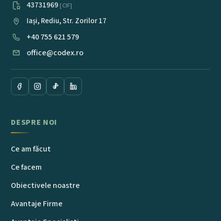
43731969
[CIF]
Iași, Rediu, Str. Zorilor 17
+40 755 621 579
office@codex.ro
DESPRE NOI
Ce am făcut
Ce facem
Obiectivele noastre
Avantaje Firme