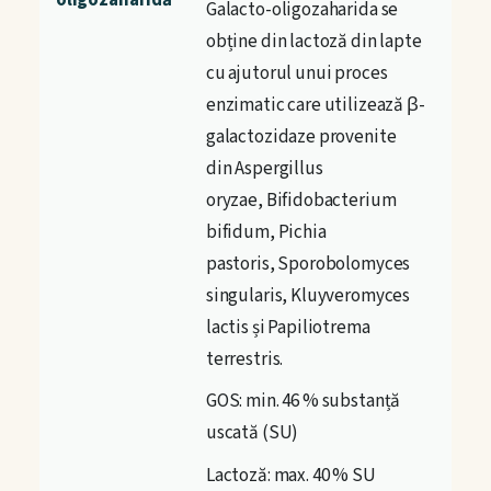
Galacto-oligozaharida se
obține din lactoză din lapte
cu ajutorul unui proces
enzimatic care utilizează β-
galactozidaze provenite
din
Aspergillus
oryzae
,
Bifidobacterium
bifidum
,
Pichia
pastoris
,
Sporobolomyces
singularis
,
Kluyveromyces
lactis
și
Papiliotrema
terrestris
.
GOS: min. 46 % substanță
uscată (SU)
Lactoză: max. 40 % SU