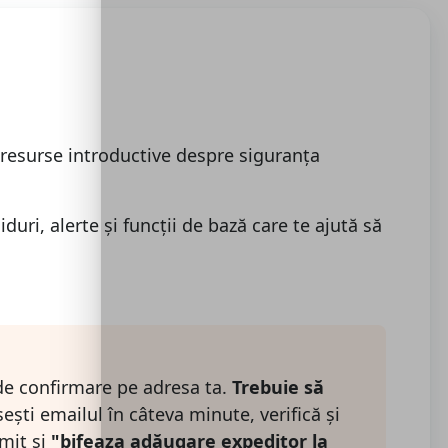
 resurse introductive despre siguranța
uri, alerte și funcții de bază care te ajută să
 de confirmare pe adresa ta.
Trebuie să
ești emailul în câteva minute, verifică și
imit si
"bifeaza adăugare expeditor la