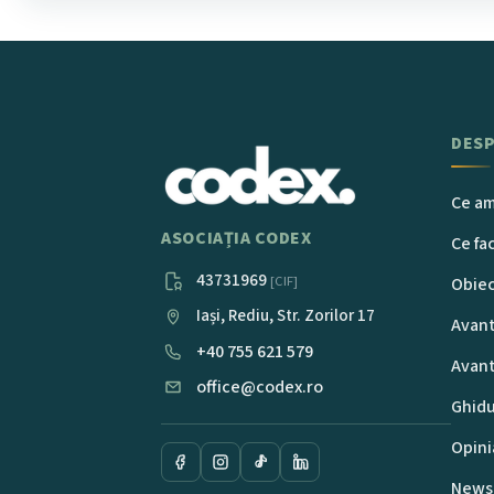
DESP
Ce am
ASOCIAȚIA CODEX
Ce f
43731969
[CIF]
Obiec
Iași, Rediu, Str. Zorilor 17
Avant
+40 755 621 579
Avant
office@codex.ro
Ghidu
Opini
Newsl