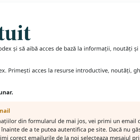
uit
dex și să aibă acces de bază la informații, noutăți și
. Primești acces la resurse introductive, noutăți, ghid
unar.
mail
ațiilor din formularul de mai jos, vei primi un email
înainte de a te putea autentifica pe site. Dacă nu găs
mi corect emailurile de la noi selecteaza mesajul pr