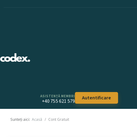
ASISTENȚĂ MEMBRI
Autentificare
+40 755 621 579
Sunteți aici:
Acasă
Cont Gratuit