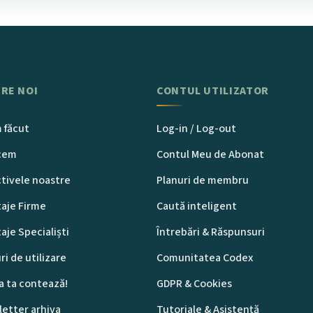
RE NOI
CONTUL UTILIZATOR
 făcut
Log-in / Log-out
acem
Contul Meu de Abonat
tivele noastre
Planuri de membru
aje Firme
Caută inteligent
aje Specialiști
Întrebări & Răspunsuri
ri de utilizare
Comunitatea Codex
a ta contează!
GDPR & Cookies
etter arhiva
Tutoriale & Asistență