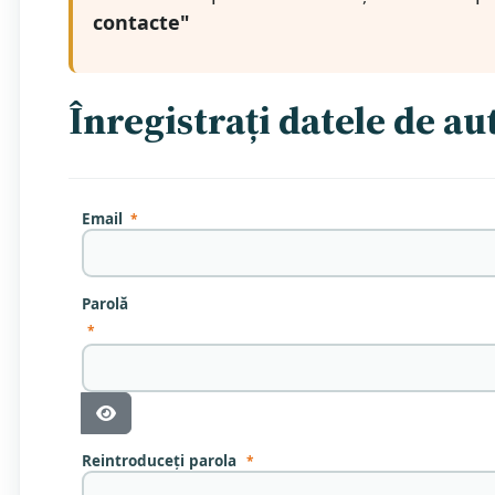
contacte"
Înregistrați datele de au
Email
*
Parolă
*
Arată Parola
Reintroduceți parola
*